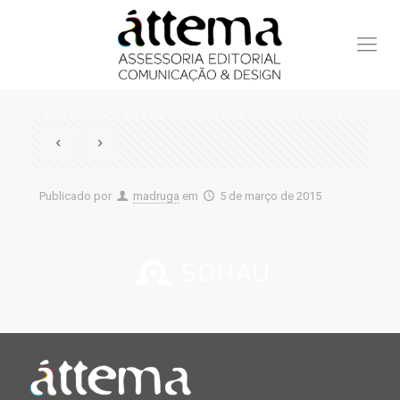
Publicado por
madruga
em
5 de março de 2015