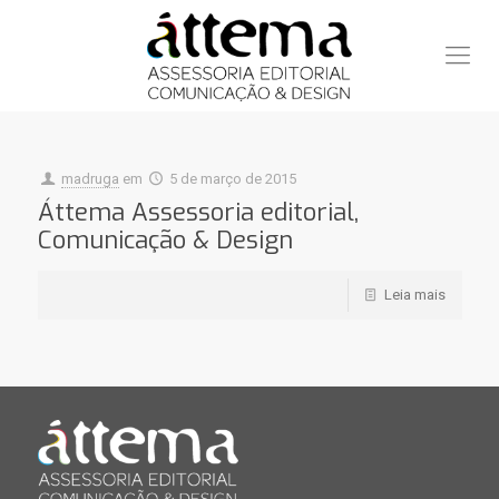
madruga
em
5 de março de 2015
Áttema Assessoria editorial,
Comunicação & Design
Leia mais