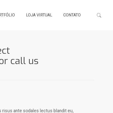
RTFÓLIO
LOJA VIRTUAL
CONTATO
ect
r call us
s risus ante sodales lectus blandit eu,