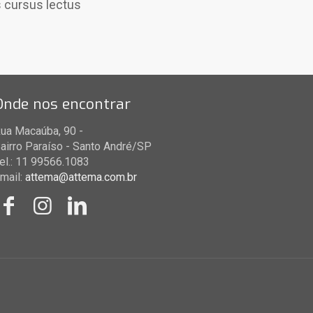
os cursus lectus
Onde nos encontrar
ua Macaúba, 90 -
airro Paraíso - Santo André/SP
el.: 11 99566.1083
mail:
attema@attema.com.br