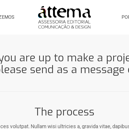
AZEMOS
PO
 you are up to make a proj
please send as a message o
The process
es volutpat. Nullam wisi ultricies a, gravida vitae, dapibu